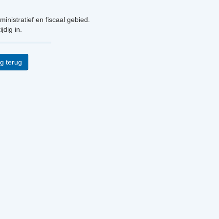
nistratief en fiscaal gebied.
dig in.
g terug