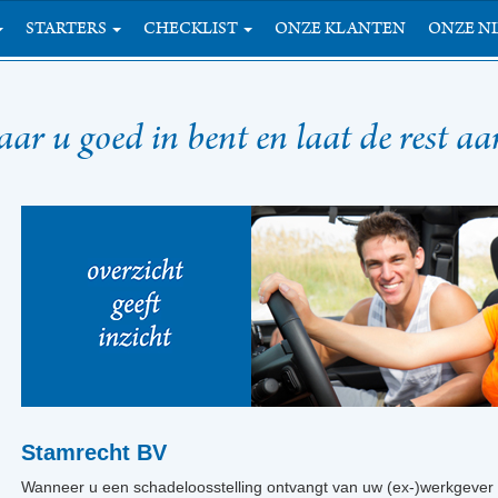
STARTERS
CHECKLIST
ONZE KLANTEN
ONZE N
r u goed in bent en laat de rest a
Stamrecht BV
Wanneer u een schadeloosstelling ontvangt van uw (ex-)werkgever is