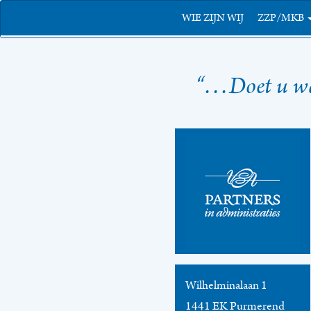
WIE ZIJN WIJ
ZZP/MKB
“…Doet u waa
Wilhelminalaan 1
1441 EK Purmerend