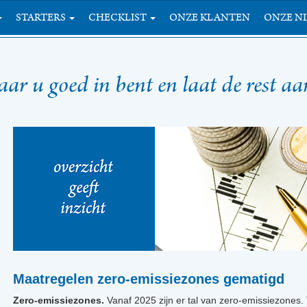
STARTERS
CHECKLIST
ONZE KLANTEN
ONZE N
r u goed in bent en laat de rest a
Maatregelen zero-emissiezones gematigd
Zero-emissiezones.
Vanaf 2025 zijn er tal van zero-emissiezones. 