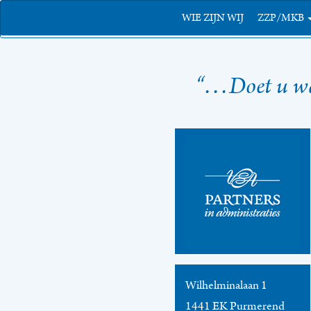
WIE ZIJN WIJ
ZZP/MKB
“…Doet u waa
Wilhelminalaan 1
1441 EK Purmerend