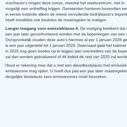
vrachtauto’s mogen deze zones, meestal het stadscentrum, niet in.
mogelijk een ontheffing krijgen. Gemeenten hanteren bovendien e
in eerste instantie alleen de meest vervuilende bedrijfsauto’s bepe
heeft inmiddels ook besloten de maatregelen te matigen.
Langer toegang voor emissieklasse 6.
De matiging betekent dat 
een jaar later geconfronteerd worden met de beperkingen van een 
Oorspronkelijk zouden deze auto’s hiermee al per 1 januari 2028 g
is een jaar uitgesteld tot 1 januari 2029. Daarnaast gaat het kabin
in 2025 nog geen boetes op te leggen aan overtreders van de beper
zal dan worden geëvalueerd of dit beleid de rest van 2025 zal word
Houd er rekening mee dat u met een dieselbestelauto met emissiekl
emissiezone mag rijden. U hoeft dus pas een jaar later maatregele
dergelijke bestelauto zero-emissiezones moet bezoeken.