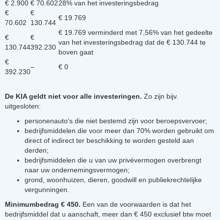
€ 2.900
€ 70.602
28% van het investeringsbedrag
€
€
€ 19.769
70.602
130.744
€ 19.769 verminderd met 7,56% van het gedeelte
€
€
van het investeringsbedrag dat de € 130.744 te
130.744
392.230
boven gaat
€
–
€ 0
392.230
De KIA geldt niet voor alle investeringen.
Zo zijn bijv.
uitgesloten:
personenauto’s die niet bestemd zijn voor beroepsvervoer;
bedrijfsmiddelen die voor meer dan 70% worden gebruikt om
direct of indirect ter beschikking te worden gesteld aan
derden;
bedrijfsmiddelen die u van uw privévermogen overbrengt
naar uw ondernemingsvermogen;
grond, woonhuizen, dieren, goodwill en publiekrechtelijke
vergunningen.
Minimumbedrag € 450.
Een van de voorwaarden is dat het
bedrijfsmiddel dat u aanschaft, meer dan € 450 exclusief btw moet